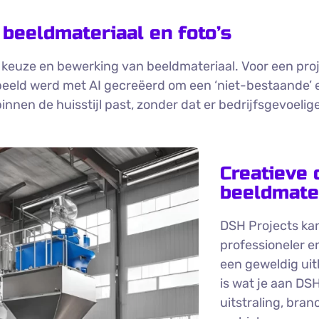
 beeldmateriaal en foto’s
e keuze en bewerking van beeldmateriaal. Voor een p
eeld werd met AI gecreëerd om een ‘niet-bestaande’ e
binnen de huisstijl past, zonder dat er bedrijfsgevoeli
Creatieve 
beeldmater
DSH Projects ka
professioneler e
een geweldig uit
is wat je aan DS
uitstraling, bra