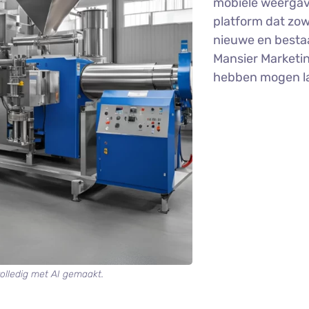
mobiele weergave
platform dat zowe
nieuwe en besta
Mansier Marketin
hebben mogen la
volledig met AI gemaakt.