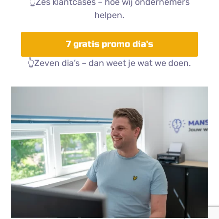
👆Zes klantcases – hoe wij ondernemers
helpen.
7 gratis promo dia's
👆Zeven dia’s – dan weet je wat we doen.