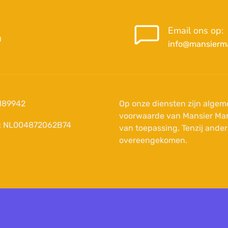
Email ons op:
info@mansierma
189942
Op onze diensten zijn
algem
voorwaarde van Mansier Mar
: NL004872062B74
van toepassing. Tenzij ander
overeengekomen.