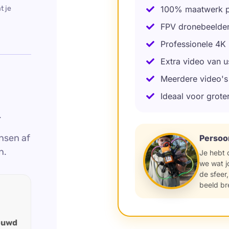
100% maatwerk p
FPV dronebeelde
Professionele 4K
Extra video van u
Meerdere video's 
Ideaal voor grote
.
nsen af
Persoon
n.
Je hebt 
we wat j
de sfeer,
beeld br
rouwd