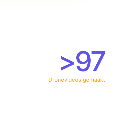
>
97
Dronevideos gemaakt